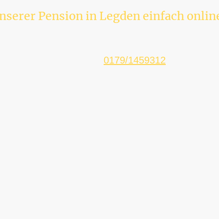
unserer Pension in Legden einfach onli
📞
Telefon:
0179/1459312