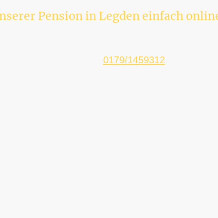
unserer Pension in Legden einfach onli
📞
Telefon:
0179/1459312